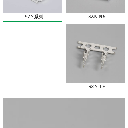
SZN-NY
SZN系列
SZN-TE