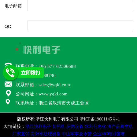
联系电话：+86-577-62306688
联系QQ：46668790
联系邮箱：sales@yqkl.com
公司网址：www.yqkl.com
联系地址：浙江省乐清市天成工业区
版权所有:浙江快利电子有限公司
浙ICP备19001145号-1
友情链接：
浙江快利电子
切药机
厨房设备
水利信息化
海产品蒸煮机
厂家直销
贵阳水处理设备
中山军事夏令营
企业400电话套餐