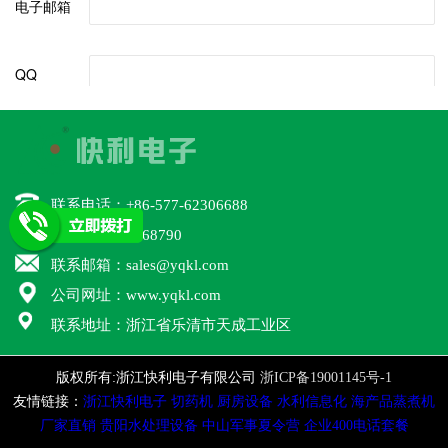
联系电话：+86-577-62306688
联系QQ：46668790
联系邮箱：sales@yqkl.com
公司网址：www.yqkl.com
联系地址：浙江省乐清市天成工业区
版权所有:浙江快利电子有限公司
浙ICP备19001145号-1
友情链接：
浙江快利电子
切药机
厨房设备
水利信息化
海产品蒸煮机
厂家直销
贵阳水处理设备
中山军事夏令营
企业400电话套餐